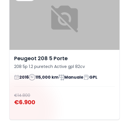
Peugeot 208 5 Porte
208 5p 1.2 puretech Active gpl 82cv
2016
115,000 km
Manuale
GPL
€14.800
€6.900